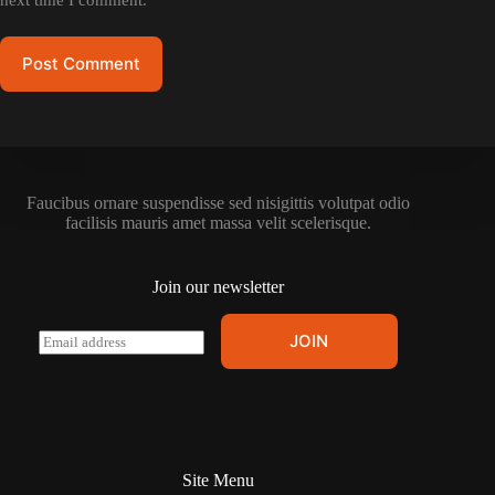
Post Comment
Faucibus ornare suspendisse sed nisigittis volutpat odio
facilisis mauris amet massa velit scelerisque.
Join our newsletter
E
JOIN
m
a
i
l
*
Site Menu