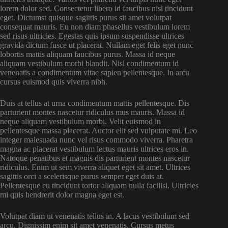
lorem dolor sed. Consectetur libero id faucibus nisl tincidunt
eget. Dictumst quisque sagittis purus sit amet volutpat
consequat mauris. Eu non diam phasellus vestibulum lorem
sed risus ultricies. Egestas quis ipsum suspendisse ultrices
gravida dictum fusce ut placerat. Nullam eget felis eget nunc
lobortis mattis aliquam faucibus purus. Massa id neque
aliquam vestibulum morbi blandit. Nisl condimentum id
venenatis a condimentum vitae sapien pellentesque. In arcu
cursus euismod quis viverra nibh.
Duis at tellus at urna condimentum mattis pellentesque. Dis
parturient montes nascetur ridiculus mus mauris. Massa id
neque aliquam vestibulum morbi. Velit euismod in
pellentesque massa placerat. Auctor elit sed vulputate mi. Leo
integer malesuada nunc vel risus commodo viverra. Pharetra
magna ac placerat vestibulum lectus mauris ultrices eros in.
Natoque penatibus et magnis dis parturient montes nascetur
ridiculus. Enim ut sem viverra aliquet eget sit amet. Ultrices
sagittis orci a scelerisque purus semper eget duis at.
Pellentesque eu tincidunt tortor aliquam nulla facilisi. Ultricies
mi quis hendrerit dolor magna eget est.
Volutpat diam ut venenatis tellus in. A lacus vestibulum sed
arcu. Dignissim enim sit amet venenatis. Cursus metus