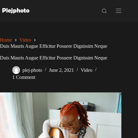
Skip
to
content
Home
Video
Duis Mauris Augue Efficitur Posuere Dignissim Neque
Duis Mauris Augue Efficitur Posuere Dignissim Neque
plej-photo
June 2, 2021
Video
1 Comment