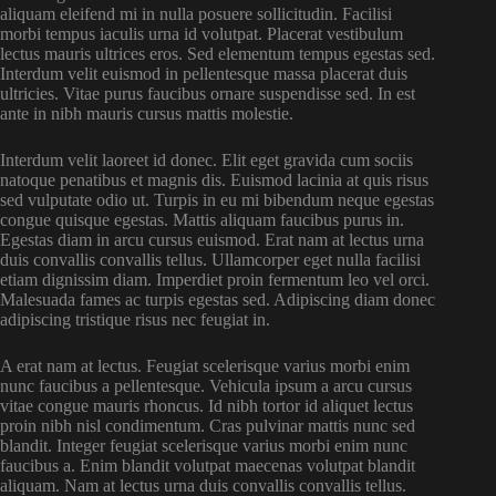
aliquam eleifend mi in nulla posuere sollicitudin. Facilisi
morbi tempus iaculis urna id volutpat. Placerat vestibulum
lectus mauris ultrices eros. Sed elementum tempus egestas sed.
Interdum velit euismod in pellentesque massa placerat duis
ultricies. Vitae purus faucibus ornare suspendisse sed. In est
ante in nibh mauris cursus mattis molestie.
Interdum velit laoreet id donec. Elit eget gravida cum sociis
natoque penatibus et magnis dis. Euismod lacinia at quis risus
sed vulputate odio ut. Turpis in eu mi bibendum neque egestas
congue quisque egestas. Mattis aliquam faucibus purus in.
Egestas diam in arcu cursus euismod. Erat nam at lectus urna
duis convallis convallis tellus. Ullamcorper eget nulla facilisi
etiam dignissim diam. Imperdiet proin fermentum leo vel orci.
Malesuada fames ac turpis egestas sed. Adipiscing diam donec
adipiscing tristique risus nec feugiat in.
A erat nam at lectus. Feugiat scelerisque varius morbi enim
nunc faucibus a pellentesque. Vehicula ipsum a arcu cursus
vitae congue mauris rhoncus. Id nibh tortor id aliquet lectus
proin nibh nisl condimentum. Cras pulvinar mattis nunc sed
blandit. Integer feugiat scelerisque varius morbi enim nunc
faucibus a. Enim blandit volutpat maecenas volutpat blandit
aliquam. Nam at lectus urna duis convallis convallis tellus.