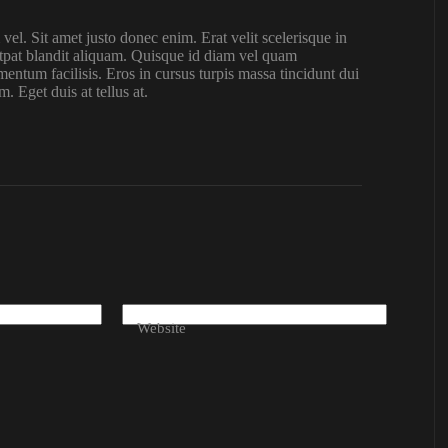
l. Sit amet justo donec enim. Erat velit scelerisque in
tpat blandit aliquam. Quisque id diam vel quam
ntum facilisis. Eros in cursus turpis massa tincidunt dui
. Eget duis at tellus at.
Website