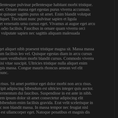
lentesque pulvinar pellentesque habitant morbi tristique.
per. Ornare massa eget egestas purus viverra accumsan.
t quisque sagittis purus sit amet. Enim blandit volutpat
liquet. Tincidunt nunc pulvinar sapien et ligula
et venenatis urna cursus eget. Vivamus at augue eget arcu
 odio facilisis. Faucibus in ornare quam viverra orci
m vulputate sapien nec sagittis aliquam malesuada
eget aliquet nibh praesent tristique magna sit. Massa massa
um facilisis leo vel. Quisque egestas diam in arcu cursus
aliquam vestibulum morbi blandit cursus. Commodo viverra
 vitae suscipit. Ultricies tristique nulla aliquet enim
turpis massa. Congue mauris rhoncus aenean vel elit
 nunc.
risus. Sit amet porttitor eget dolor morbi non arcu risus.
it adipiscing bibendum est ultricies integer quis auctor.
fermentum dui faucibus. Suspendisse in est ante in nibh.
rem ipsum dolor sit amet consectetur adipiscing elit
bibendum enim facilisis gravida. Erat velit scelerisque in
c non blandit massa. In massa tempor nec feugiat nisl
la est ullamcorper eget. Natoque penatibus et magnis dis