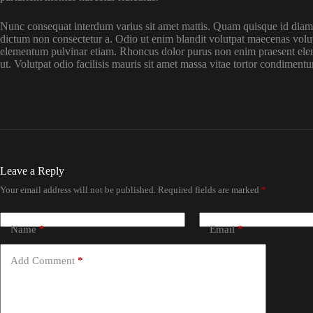
Nunc consequat interdum varius sit amet mattis. Quam quisque id diam ve
dictum non consectetur a. Odio ut enim blandit volutpat maecenas volu
elementum pulvinar etiam. Rhoncus dolor purus non enim praesent eleme
ut. Volutpat odio facilisis mauris sit amet massa vitae tortor condimentum
Leave a Reply
Your email address will not be published.
Required fields are marked
*
Name
*
Email
*
Add Comment
*