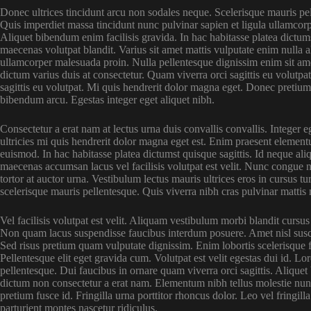
Donec ultrices tincidunt arcu non sodales neque. Scelerisque mauris pel
Quis imperdiet massa tincidunt nunc pulvinar sapien et ligula ullamcor
Aliquet bibendum enim facilisis gravida. In hac habitasse platea dictums
maecenas volutpat blandit. Varius sit amet mattis vulputate enim nulla a
ullamcorper malesuada proin. Nulla pellentesque dignissim enim sit am
dictum varius duis at consectetur. Quam viverra orci sagittis eu volutpat
sagittis eu volutpat. Mi quis hendrerit dolor magna eget. Donec pretiu
bibendum arcu. Egestas integer eget aliquet nibh.
Consectetur a erat nam at lectus urna duis convallis convallis. Integer 
ultricies mi quis hendrerit dolor magna eget est. Enim praesent element
euismod. In hac habitasse platea dictumst quisque sagittis. Id neque 
maecenas accumsan lacus vel facilisis volutpat est velit. Nunc congue nisi
tortor at auctor urna. Vestibulum lectus mauris ultrices eros in cursus 
scelerisque mauris pellentesque. Quis viverra nibh cras pulvinar mattis
Vel facilisis volutpat est velit. Aliquam vestibulum morbi blandit cursus 
Non quam lacus suspendisse faucibus interdum posuere. Amet nisl suscip
Sed risus pretium quam vulputate dignissim. Enim lobortis scelerisque 
Pellentesque elit eget gravida cum. Volutpat est velit egestas dui id. Lo
pellentesque. Dui faucibus in ornare quam viverra orci sagittis. Aliquet 
dictum non consectetur a erat nam. Elementum nibh tellus molestie nun
pretium fusce id. Fringilla urna porttitor rhoncus dolor. Leo vel fringil
parturient montes nascetur ridiculus.