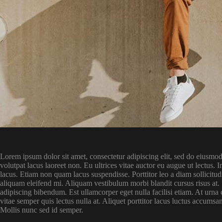
Lorem ipsum dolor sit amet, consectetur adipiscing elit, sed do eiusmod
volutpat lacus laoreet non. Eu ultrices vitae auctor eu augue ut lectu
lacus. Etiam non quam lacus suspendisse. Porttitor leo a diam sollicitu
aliquam eleifend mi. Aliquam vestibulum morbi blandit cursus risus at. S
adipiscing bibendum. Est ullamcorper eget nulla facilisi etiam. At urna
vitae semper quis lectus nulla at. Aliquet porttitor lacus luctus accumsan
Mollis nunc sed id semper.