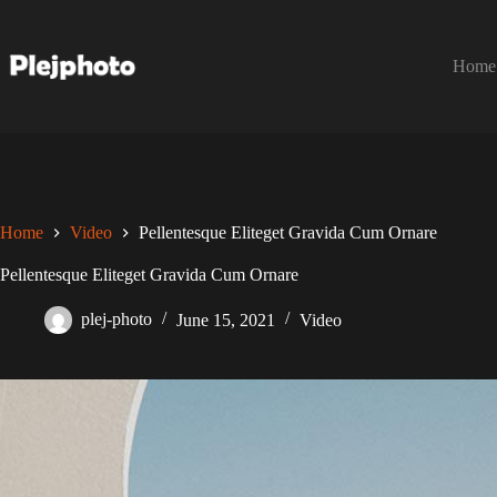
Skip
to
content
Home
Home
Video
Pellentesque Eliteget Gravida Cum Ornare
Pellentesque Eliteget Gravida Cum Ornare
plej-photo
June 15, 2021
Video